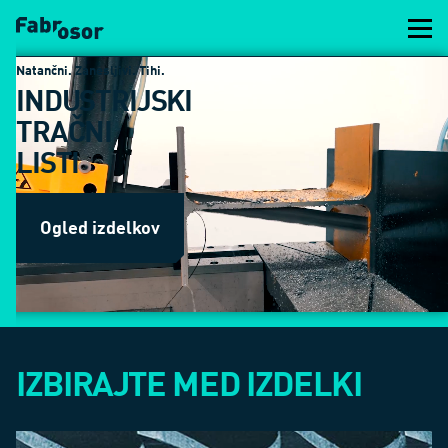
Natančni. Zanesljivi. Tihi.
INDUSTRIJSKI
TRAČNI
LISTI
Ogled izdelkov
IZBIRAJTE MED IZDELKI