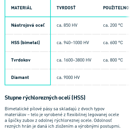
MATERIÁL
TVRDOSŤ
POUŽITEĽNO
Nástrojová oceľ
ca. 850 HV
ca. 200 °C
HSS (bimetal)
ca. 940–1000 HV
ca. 600 °C
Tvrdokov
ca. 1600–3800 HV
ca. 800 °C
Diamant
ca. 9000 HV
Stupne rýchlorezných ocelí (HSS)
Bimetalické pílové pásy sa skladajú z dvoch typov
materiálov – telo je vyrobené z flexibilnej legovanej ocele
a špičky zubov z odolnej rýchloreznej ocele. Odolnosť
rezných hrán je daná ich zložením a výrobnými postupmi.