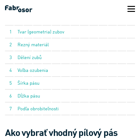
1
Tvar (geometria) zubov
2
Rezný materiál
3
Dělení zubů
4
Voľba ozubenia
5
Šírka pásu
6
Dĺžka pásu
7
Podľa obrobiteľnosti
Ako vybrať vhodný pílový pás