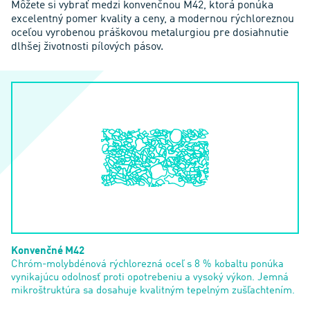
Môžete si vybrať medzi konvenčnou M42, ktorá ponúka
excelentný pomer kvality a ceny, a modernou rýchloreznou
oceľou vyrobenou práškovou metalurgiou pre dosiahnutie
dlhšej životnosti pílových pásov.
Konvenčné M42
Chróm-molybdénová rýchlorezná oceľ s 8 % kobaltu ponúka
vynikajúcu odolnosť proti opotrebeniu a vysoký výkon. Jemná
mikroštruktúra sa dosahuje kvalitným tepelným zušľachtením.