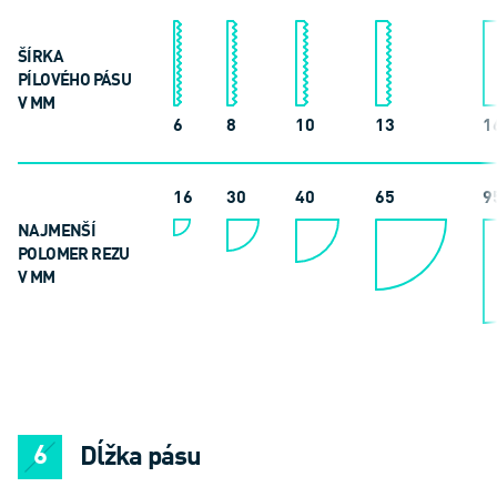
ŠÍRKA
PÍLOVÉHO PÁSU
V MM
6
8
10
13
1
16
30
40
65
9
NAJMENŠÍ
POLOMER REZU
V MM
Dĺžka pásu