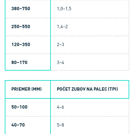
380–750
1,0–1,5
250–550
1,4–2
120–350
2–3
80–170
3–4
PRIEMER (MM)
POČET ZUBOV NA PALEC (TPI)
50–100
4–6
40–70
5–8