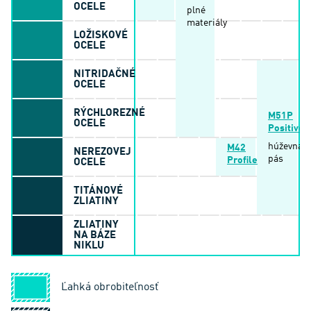
OCELE
plné
materiály
LOŽISKOVÉ
OCELE
NITRIDAČNÉ
OCELE
RÝCHLOREZNÉ
M51P
OCELE
Positive
húževnatý
M42
NEREZOVEJ
pás
Profile
OCELE
TITÁNOVÉ
ZLIATINY
ZLIATINY
NA BÁZE
NIKLU
Ľahká obrobiteľnosť