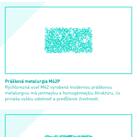
Prášková metalurgia M42P
Rýchlorezná oceľ M42 vyrobená modernou práškovou
metalurgiou má jemnejšiu a homogénnejšiu štruktúru, čo
prináša vyššiu odolnosť a predĺženie životnosti.