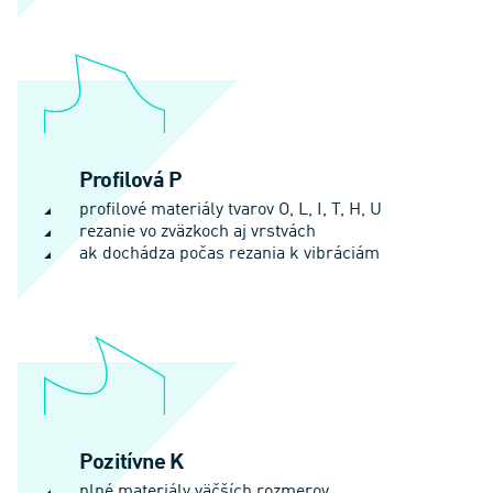
Profilová P
profilové materiály tvarov O, L, I, T, H, U
rezanie vo zväzkoch aj vrstvách
ak dochádza počas rezania k vibráciám
Pozitívne K
plné materiály väčších rozmerov