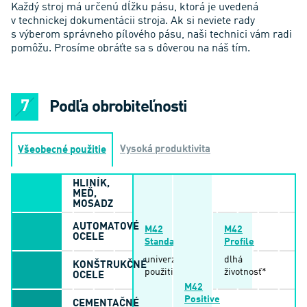
Každý stroj má určenú dĺžku pásu, ktorá je uvedená
v technickej dokumentácii stroja. Ak si neviete rady
s výberom správneho pílového pásu, naši technici vám radi
pomôžu. Prosíme obráťte sa s dôverou na náš tím.
Podľa obrobiteľnosti
Vysoká produktivita
Všeobecné použitie
HLINÍK,
MEĎ,
MOSADZ
AUTOMATOVÉ
M42
M42
OCELE
Standard
Profile
univerzálne
dlhá
KONŠTRUKČNÉ
použitie
životnosť*
OCELE
M42
Positive
CEMENTAČNÉ