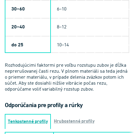
30–60
6–10
20–40
8–12
do 25
10–14
Rozhodujúcimi faktormi pre voľbu rozstupu zubov je dĺžka
neprerušovanej časti rezu. V plnom materiáli sa teda jedná
o priemer materiálu, v prípade delenia zväzkov potom ich
súčet. Aby ste dosiahli nižšie vibrácie počas rezu,
odporúčame voliť variabilný rozstup zubov.
Odporúčania pre profily a rúrky
Hrubostenné profily
Tenkostenné profily