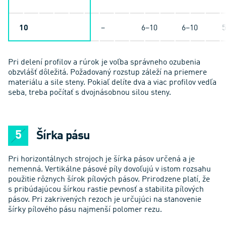
10
–
6–10
6–10
5
Pri delení profilov a rúrok je voľba správneho ozubenia
obzvlášť dôležitá. Požadovaný rozstup záleží na priemere
materiálu a sile steny. Pokiaľ delíte dva a viac profilov vedľa
seba, treba počítať s dvojnásobnou silou steny.
Šírka pásu
Pri horizontálnych strojoch je šírka pásov určená a je
nemenná. Vertikálne pásové píly dovoľujú v istom rozsahu
použitie rôznych šírok pílových pásov. Prirodzene platí, že
s pribúdajúcou šírkou rastie pevnosť a stabilita pílových
pásov. Pri zakrivených rezoch je určujúci na stanovenie
šírky pílového pásu najmenší polomer rezu.