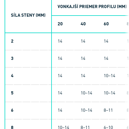
VONKAJŠÍ PRIEMER PROFILU (MM)
SÍLA STENY (MM)
20
40
60
2
14
14
14
1
3
14
14
14
1
4
14
14
10–14
1
5
14
10–14
10–14
8
6
14
10–14
8–11
8
8
10–14
8–11
6–10
6